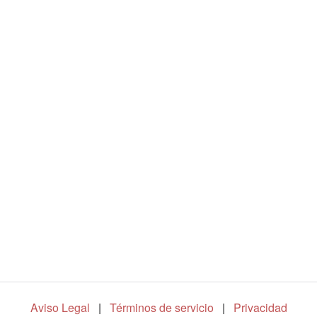
u
c
i
r
V
í
d
Aviso Legal
|
Términos de servicio
|
Privacidad