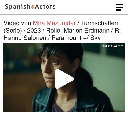
Video von
Mira Mazumdar
/ Turmschatten
(Serie) / 2023 / Rolle: Marion Erdmann / R:
Hannu Salonen / Paramount +/ Sky
V
i
d