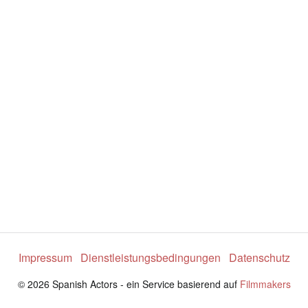
e
o
a
b
s
Impressum
Dienstleistungsbedingungen
Datenschutz
p
© 2026 Spanish Actors - ein Service basierend auf
Filmmakers